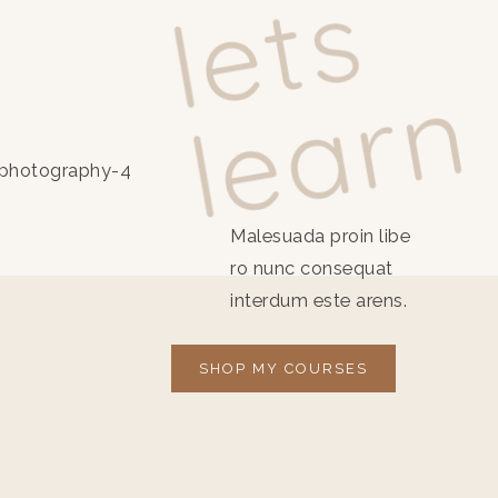
l
e
t
s
l
e
a
r
n
Malesuada proin libe
ro nunc consequat
interdum este arens.
SHOP MY COURSES