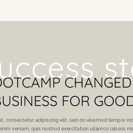
uccess s
OOTCAMP CHANGED
BUSINESS FOR GOOD
, consectetur adipiscing elit, sed do eiusmod tempor inc
nim veniam, quis nostrud exercitation ullamco laboris nisi