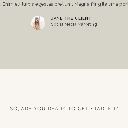
Enim eu turpis egestas pretium. Magna fringilla urna port
JANE THE CLIENT
Social Media Marketing
SO, ARE YOU READY TO GET STARTED?