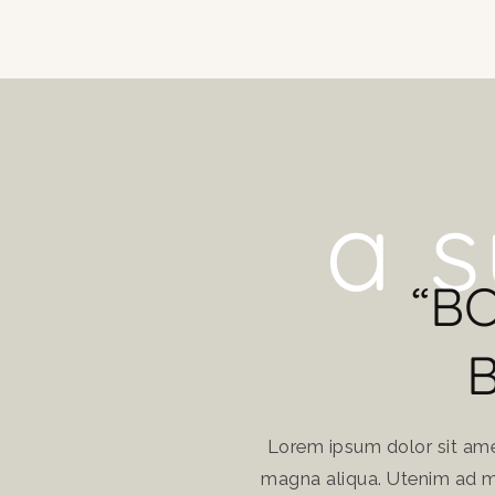
a s
“B
Lorem ipsum dolor sit amet
magna aliqua. Utenim ad mi