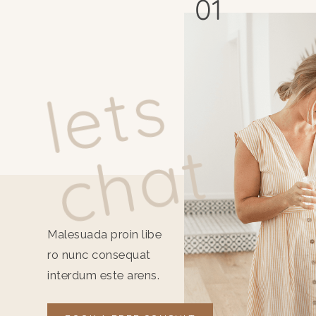
01
l
e
t
s
c
h
a
t
Malesuada proin libe
ro nunc consequat
interdum este arens.