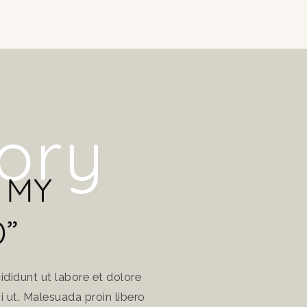
tory
 MY
”
ididunt ut labore et dolore
 ut. Malesuada proin libero