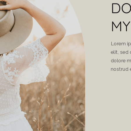
DO
MY
Lorem ip
elit, se
dolore m
nostrud e