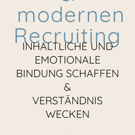
modernen
Recruiting
INHALTLICHE UND
EMOTIONALE
BINDUNG SCHAFFEN
&
VERSTÄNDNIS
WECKEN