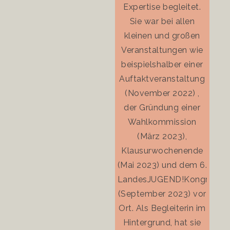
Expertise begleitet.
Sie war bei allen
Ausga
kleinen und großen
auth
Veranstaltungen wie
L
beispielshalber einer
wunde
Auftaktveranstaltung
Idee
(November 2022) ,
me
der Gründung einer
pa
Wahlkommission
Leich
(März 2023),
umw
Klausurwochenende
und e
(Mai 2023) und dem 6.
Vid
LandesJUGEND!Kongress
Foto
(September 2023) vor
spi
Ort. Als Begleiterin im
mein 
Hintergrund, hat sie
wied