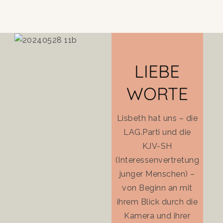
LIEBE
WORTE
Lisbeth hat uns – die
M
LAG.Parti und die
Bra
KJV-SH
und
(Interessenvertretung
Lisb
junger Menschen) –
Ich 
von Beginn an mit
wohl
ihrem Blick durch die
gef
Kamera und ihrer
ich 