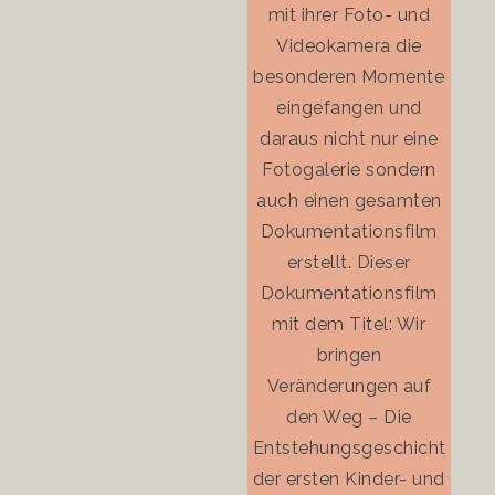
mit ihrer Foto- und
profe
Videokamera die
supe
besonderen Momente
Ergeb
eingefangen und
Lis
daraus nicht nur eine
gra
Fotogalerie sondern
auch einen gesamten
Dokumentationsfilm
erstellt. Dieser
Dokumentationsfilm
mit dem Titel: Wir
bringen
Veränderungen auf
den Weg – Die
Entstehungsgeschichte
der ersten Kinder- und